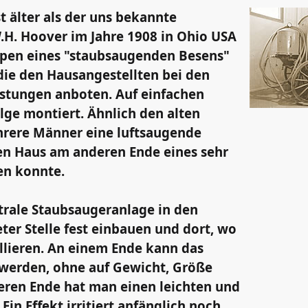
t älter als der uns bekannte
.H. Hoover im Jahre 1908 in Ohio USA
ypen eines "staubsaugenden Besens"
die den Hausangestellten bei den
istungen anboten. Auf einfachen
lge montiert. Ähnlich den alten
rere Männer eine luftsaugende
n Haus am anderen Ende eines sehr
en konnte.
trale Staubsaugeranlage in den
eter Stelle fest einbauen und dort, wo
llieren. An einem Ende kann das
 werden, ohne auf Gewicht, Größe
eren Ende hat man einen leichten und
in Effekt irritiert anfänglich noch