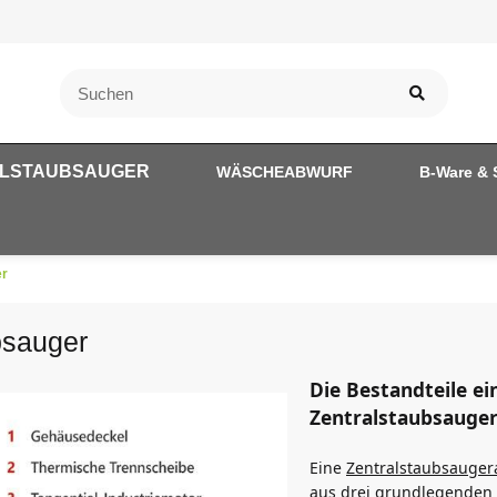
LSTAUBSAUGER
WÄSCHEABWURF
B-Ware & 
er
bsauger
Die Bestandteile ei
Zentralstaubsauge
Eine
Zentralstaubsauger
aus drei grundlegenden