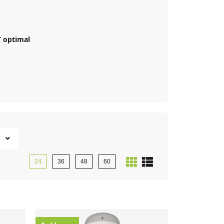
T optimal
24
36
48
60