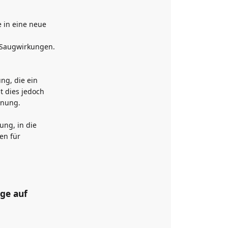
 in eine neue
e Saugwirkungen.
ng, die ein
t dies jedoch
hnung.
ung, in die
en für
age auf