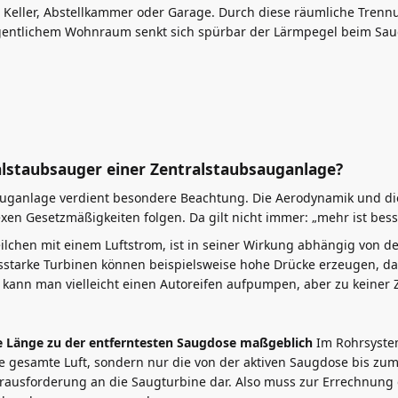
im Keller, Abstellkammer oder Garage. Durch diese räumliche Tren
gentlichem Wohnraum senkt sich spürbar der Lärmpegel beim Sau
alstaubsauger einer Zentralstaubsauganlage?
sauganlage verdient besondere Beachtung. Die Aerodynamik und di
en Gesetzmäßigkeiten folgen. Da gilt nicht immer: „mehr ist bess
eilchen mit einem Luftstrom, ist in seiner Wirkung abhängig von d
gsstarke Turbinen können beispielsweise hohe Drücke erzeugen, da
nn man vielleicht einen Autoreifen aufpumpen, aber zu keiner Z
ie Länge zu der entferntesten Saugdose maßgeblich
Im Rohrsyste
 gesamte Luft, sondern nur die von der aktiven Saugdose bis zum
erausforderung an die Saugturbine dar. Also muss zur Errechnung