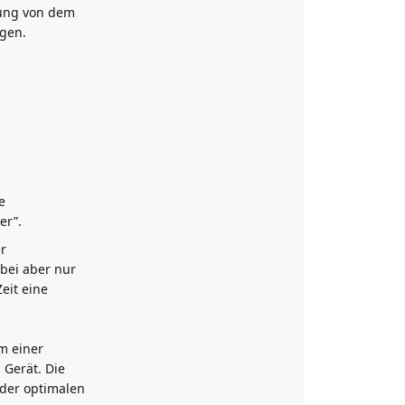
nung von dem
gen.
e
er”.
er
bei aber nur
eit eine
m einer
 Gerät. Die
 der optimalen