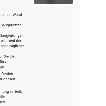
n in der Wand
. Saugbürsten
r/Saugleitungen
on während der
 nachträglicher
r Sie die
Ihrer
age
aufenden
Saugdosen
nung verteilt,
die
ert.