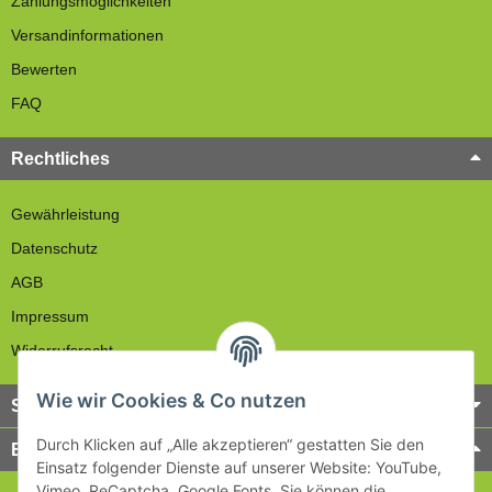
Zahlungsmöglichkeiten
Versandinformationen
Bewerten
FAQ
Rechtliches
Gewährleistung
Datenschutz
AGB
Impressum
Widerrufsrecht
Wie wir Cookies & Co nutzen
Service
Durch Klicken auf „Alle akzeptieren“ gestatten Sie den
Bezahlung & Versand
Einsatz folgender Dienste auf unserer Website: YouTube,
Vimeo, ReCaptcha, Google Fonts. Sie können die