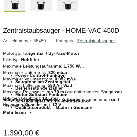
Zentralstaubsauger - HOME-VAC 450D
Artikelnummer:
55450
Kategorie:
Zentralstaubsauger
Motortyp:
Tangential / By-Pass-Motor
Filtertyp:
Hubfilter
Maximale Leistungsaufnahme:
1.750 W
Maximaler Unterdruck:
320 mbar
Power-Control-Funktion
Maximaler Volumenstrom:
0,052 m³/s
Saugdose am Zentralgerät
Maximale Luftleistung:
590 Air Watt
Betriebsstundenzähler
Maximale Reichweite:
bis 70 m
(zur entferntesten Saugdose)
Motor-Softstart-Funktion
Volumen Staubtopf:
12 Liter
Garantie:
im privaten Einsatz:
5 Jahre
(ausgenommen sind
Schalldämpfer für die Abluftleitung
Spannung Steuerleitung:
12 V
Verschleißteile)
Qualitätsprodukt – Made in Germany
Maße (H × B × T):
800 × 410 × 330 mm
Mehr lesen
Gewicht:
13,5 kg
1.390,00 €