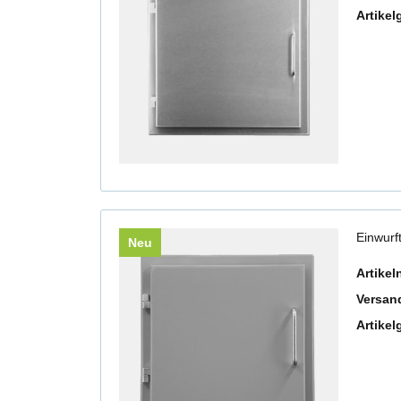
Artikel
Einwurf
Neu
Artike
Versan
Artikel