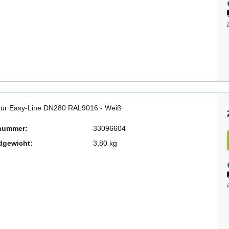
tür Easy-Line DN280 RAL9016 - Weiß
lnummer:
33096604
dgewicht:
3,80 kg