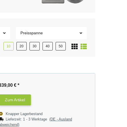
Preisspanne
10
20
30
40
50
339,00 €
*
Zum Artikel
Knapper Lagerbestand
Lieferzeit:
1 - 3 Werktage
(DE - Ausland
abweichend)