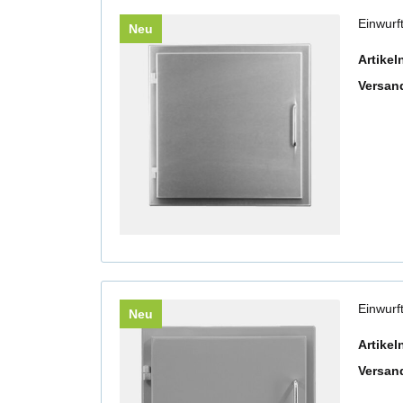
Einwurf
Neu
Artike
Versan
Einwurf
Neu
Artike
Versan