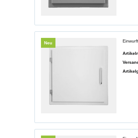
Einwurf
Neu
Artike
Versan
Artikel