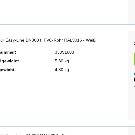
tür Easy-Line DN300 f. PVC-Rohr RAL9016 - Weiß
lnummer:
33091603
dgewicht:
5,80 kg
gewicht:
4,80 kg