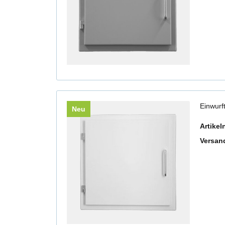
Einwurf
Neu
Artike
Versan