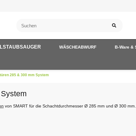
LSTAUBSAUGER
WÄSCHEABWURF
B-Ware & 
ftüren 285 & 300 mm System
 System
en
von SMART für die Schachtdurchmesser Ø 285 mm und Ø 300 mm.