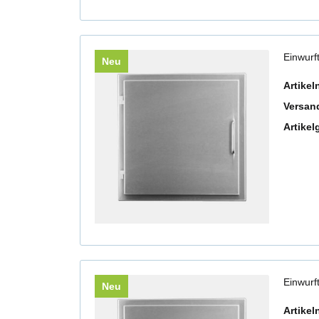
Einwurf
Neu
Artike
Versan
Artikel
Einwurf
Neu
Artike