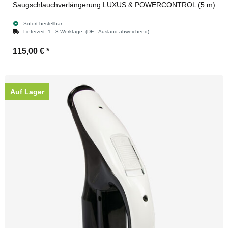
Saugschlauchverlängerung LUXUS & POWERCONTROL (5 m)
Sofort bestellbar
Lieferzeit:
1 - 3 Werktage
(DE - Ausland abweichend)
115,00 €
*
Auf Lager