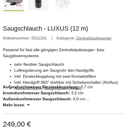
Saugschlauch - LUXUS (12 m)
Artikelnummer:
051120L
Kategorie:
Zentralstaubsauger
Passend für fast alle gängigen Zentralstaubsauger- bzw.
Saugdosensysteme.
sehr flexibler Saugschlauch
Luftregulierung am Saugrohr des Handgriffs
Inkl. Einsteckkupplung mit zwei Kontaktstiften
Inkl. Handgriff 360° drehbar mit Schiebeschalter (An/Aus)
Außendurchmesser Einsteckkupplung:
3,7 cm
Austauschbarer Saugstutzen (Metall)
Innendurchmesser Saugschlauch:
3,2 cm
Außendurchmesser Saugschlauch:
4,0 cm
Länge:
Mehr lesen
12 m
249,00 €