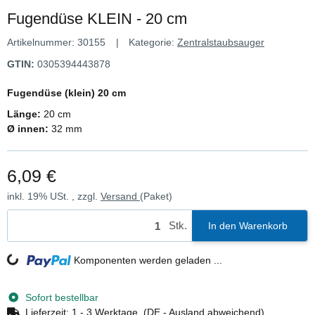
Fugendüse KLEIN - 20 cm
Artikelnummer:
30155
Kategorie:
Zentralstaubsauger
GTIN:
0305394443878
Fugendüse (klein) 20 cm
Länge:
20 cm
Ø innen:
32 mm
6,09 €
inkl. 19% USt. , zzgl.
Versand
(Paket)
Stk.
In den Warenkorb
Komponenten werden geladen ...
Loading...
Sofort bestellbar
Lieferzeit:
1 - 3 Werktage
(DE - Ausland abweichend)