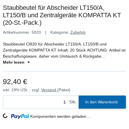
Staubbeutel für Abscheider LT150/A,
LT150/B und Zentralgeräte KOMPATTA KT
(20-St.-Pack.)
Artikelnummer:
5820
Kategorie:
Zubehör
Staubbeutel CI820 für Abscheider LT150/A, LT150/B und
Zentralgeräte KOMPATTA KT Inhalt: 20 Stück ACHTUNG: Artikel ist
Beschaffungsware, daher vom Umtausch & Rückgabe
ausgeschlossen!
Mehr lesen
92,40 €
inkl. 19% USt. , zzgl.
Versand
(Paket)
Stk.
In den Warenkorb
Loading...
Komponenten werden geladen ...