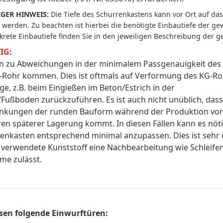
GER HINWEIS:
Die Tiefe des Schurrenkastens kann vor Ort auf da
 werden. Zu beachten ist hierbei die benötigte Einbautiefe der ge
krete Einbautiefe finden Sie in den jeweiligen Beschreibung der g
IG:
n zu Abweichungen in der minimalem Passgenauigkeit des
Rohr kommen. Dies ist oftmals auf Verformung des KG-R
e, z.B. beim Eingießen im Beton/Estrich in der
Fußboden zurückzuführen. Es ist auch nicht unüblich, das
nkungen der runden Bauform während der Produktion von
ren späterer Lagerung kommt. In diesen Fällen kann es nöti
enkasten entsprechend minimal anzupassen. Dies ist sehr 
 verwendete Kunststoff eine Nachbearbeitung wie Schleif
me zulässt.
sen folgende Einwurftüren: