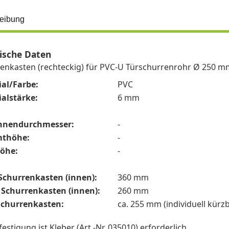
eibung
ische Daten
enkasten (rechteckig) für PVC-U Türschurrenrohr Ø 250 m
ial/Farbe:
PVC
alstärke:
6 mm
nnendurchmesser:
-
thöhe:
-
öhe:
-
Schurrenkasten (innen):
360 mm
e Schurrenkasten (innen):
260 mm
Schurrenkasten:
ca. 255 mm (individuell kürz
estigung ist Kleber (Art.-Nr. 035010) erforderlich.