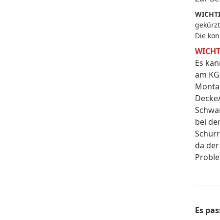
WICHTI
gekürzt
Die kon
WICHT
Es kan
am KG-
Montag
Decke/
Schwa
bei de
Schurr
da der
Proble
Es pas