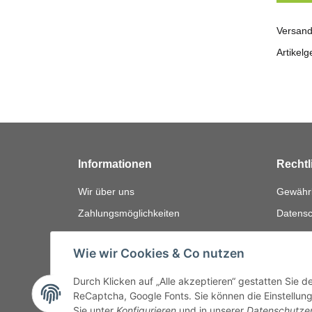
Versand
Artikelg
Informationen
Rechtl
Wir über uns
Gewährl
Zahlungsmöglichkeiten
Datensc
Versandinformationen
AGB
Wie wir Cookies & Co nutzen
Bewerten
Impres
FAQ
Widerru
Durch Klicken auf „Alle akzeptieren“ gestatten Sie 
ReCaptcha, Google Fonts. Sie können die Einstellung 
Sie unter
Konfigurieren
und in unserer
Datenschutze