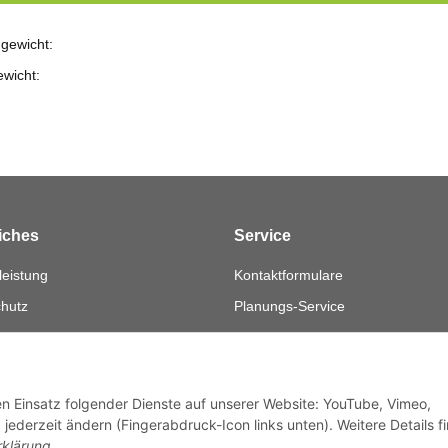
gewicht:
ewicht:
iches
Service
eistung
Kontaktformulare
hutz
Planungs-Service
Montage-Service
sum
Reparatur-Service
fsrecht
Retouren-Service
den Einsatz folgender Dienste auf unserer Website: YouTube, Vimeo,
jederzeit ändern (Fingerabdruck-Icon links unten). Weitere Details f
rklärung
.