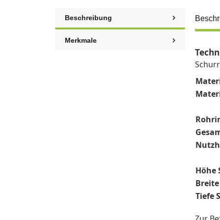
Beschreibung
Beschr
Merkmale
Techn
Schurr
Mater
Materi
Rohri
Gesam
Nutzh
Höhe 
Breit
Tiefe 
Zur Bef