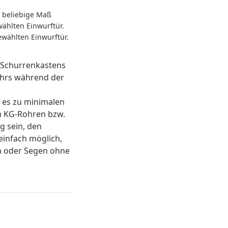
s beliebige Maß
wählten Einwurftür.
ewählten Einwurftür.
 Schurrenkastens
ohrs während der
s es zu minimalen
 KG-Rohren bzw.
g sein, den
einfach möglich,
en oder Segen ohne