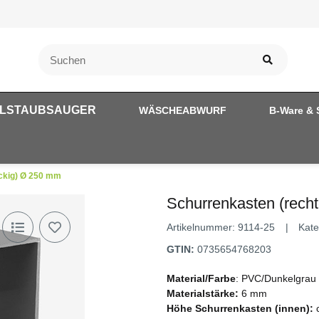
LSTAUBSAUGER
WÄSCHEABWURF
B-Ware & 
ckig) Ø 250 mm
Schurrenkasten (rech
Artikelnummer:
9114-25
Kate
GTIN:
0735654768203
Material/Farbe
: PVC/Dunkelgrau
Materialstärke:
6 mm
Höhe Schurrenkasten (innen):
c