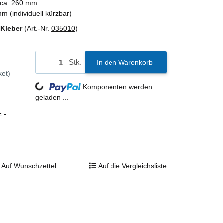
ca. 260 mm
m (individuell kürzbar)
 Kleber
(Art.-Nr.
035010
)
Stk.
In den Warenkorb
Loading...
ket)
Komponenten werden
geladen ...
 -
Auf Wunschzettel
Auf die Vergleichsliste