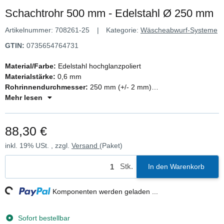
Schachtrohr 500 mm - Edelstahl Ø 250 mm
Artikelnummer:
708261-25
Kategorie:
Wäscheabwurf-Systeme
GTIN:
0735654764731
Material/Farbe:
Edelstahl hochglanzpoliert
Materialstärke:
0,6 mm
Rohrinnendurchmesser:
250 mm (+/- 2 mm)
Gesamthöhe:
Mehr lesen
500 mm
Nutzhöhe:
450 mm (ca. 50 mm geringer als die Höhe)
88,30 €
inkl. 19% USt. , zzgl.
Versand
(Paket)
Stk.
In den Warenkorb
ng...
Komponenten werden geladen ...
Sofort bestellbar