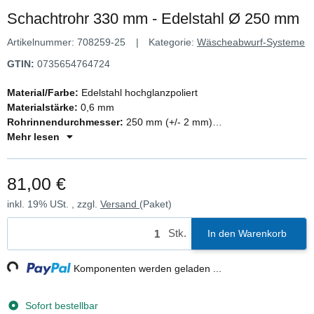
Schachtrohr 330 mm - Edelstahl Ø 250 mm
Artikelnummer:
708259-25
Kategorie:
Wäscheabwurf-Systeme
GTIN:
0735654764724
Material/Farbe:
Edelstahl hochglanzpoliert
Materialstärke:
0,6 mm
Rohrinnendurchmesser:
250 mm (+/- 2 mm)
Gesamthöhe:
Mehr lesen
330 mm
Nutzhöhe:
280 mm (ca. 50 mm geringer als die Höhe)
81,00 €
inkl. 19% USt. , zzgl.
Versand
(Paket)
Stk.
In den Warenkorb
g...
Komponenten werden geladen ...
Sofort bestellbar