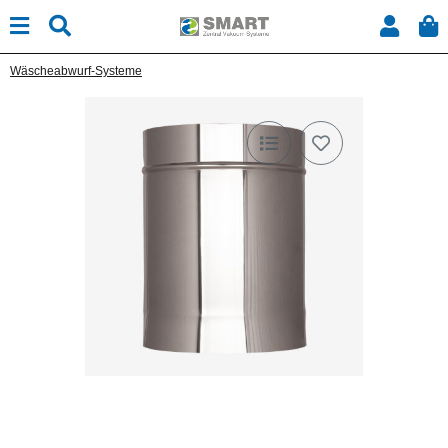
Wäscheabwurf-Systeme