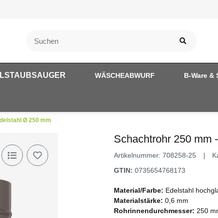
LSTAUBSAUGER
WÄSCHEABWURF
B-Ware & 
delstahl Ø 250 mm
Schachtrohr 250 mm -
Artikelnummer:
708258-25
K
GTIN:
0735654768173
Material/Farbe:
Edelstahl hochgla
Materialstärke:
0,6 mm
Rohrinnendurchmesser:
250 mm