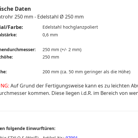
ische Daten
trohr 250 mm - Edelstahl
Ø 250 mm
ial/Farbe:
Edelstahl hochglanzpoliert
lstärke:
0,6 mm
nendurchmesser
:
250 mm (+/- 2 mm)
thöhe:
250 mm
he:
200 mm (ca. 50 mm geringer als die Höhe)
NG:
Auf Grund der Fertigungsweise kann es zu leichten A
rchmesser kommen. Diese liegen i.d.R. im Bereich von wen
en folgende Einwurftüren:
tür STYLO S (Weiß) - Artikel-Nr.:
97001