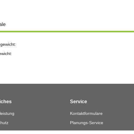
ale
gewicht:
ewicht:
iches
Service
eistung
Kontaktformulare
hutz
Planungs-Service
Montage-Service