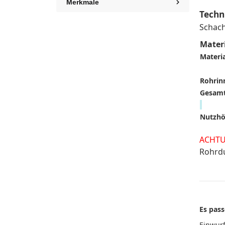
Merkmale
Techn
Schach
Mater
Materia
Rohrin
Gesam
Nutzhö
ACHTU
Rohrdu
Es pass
Einwurf