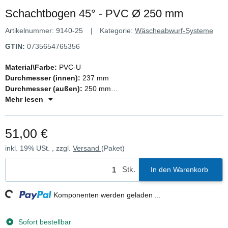
Schachtbogen 45° - PVC Ø 250 mm
Artikelnummer:
9140-25
Kategorie:
Wäscheabwurf-Systeme
GTIN:
0735654765356
Material\Farbe:
PVC-U
Durchmesser (innen):
237 mm
Durchmesser (außen):
250 mm
Winkel:
Mehr lesen
45°
Materialstärke:
6,2 mm
51,00 €
inkl. 19% USt. , zzgl.
Versand
(Paket)
Stk.
In den Warenkorb
ding...
Komponenten werden geladen ...
Sofort bestellbar