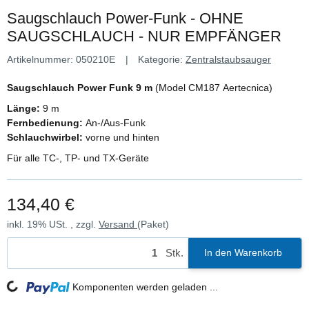
Saugschlauch Power-Funk - OHNE
SAUGSCHLAUCH - NUR EMPFÄNGER
Artikelnummer:
050210E
Kategorie:
Zentralstaubsauger
Saugschlauch Power Funk 9 m
(Model CM187 Aertecnica)
Länge:
9 m
Fernbedienung:
An-/Aus-Funk
Schlauchwirbel:
vorne und hinten
Für alle TC-, TP- und TX-Geräte
134,40 €
inkl. 19% USt. , zzgl.
Versand
(Paket)
Stk.
In den Warenkorb
Loading...
Komponenten werden geladen ...