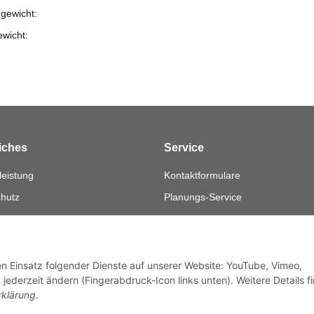
gewicht:
ewicht:
iches
Service
eistung
Kontaktformulare
hutz
Planungs-Service
Montage-Service
sum
Reparatur-Service
fsrecht
Retouren-Service
den Einsatz folgender Dienste auf unserer Website: YouTube, Vimeo,
jederzeit ändern (Fingerabdruck-Icon links unten). Weitere Details f
rklärung
.