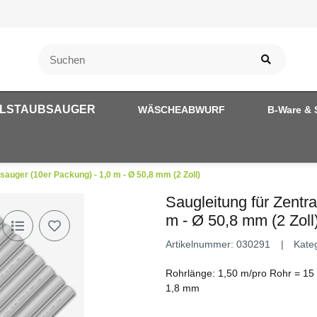
LSTAUBSAUGER
WÄSCHEABWURF
B-Ware & 
sauger (10er Packung) - 1,0 m - Ø 50,8 mm (2 Zoll)
Saugleitung für Zentr
m - Ø 50,8 mm (2 Zoll
Artikelnummer:
030291
Kate
Rohrlänge: 1,50 m/pro Rohr = 15
1,8 mm