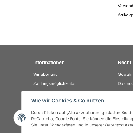
Versand
Artikelg
Informationen
Rechtl
Wir über uns
Gewährl
Zahlungsmöglichkeiten
Datensc
Versandinformationen
AGB
Wie wir Cookies & Co nutzen
Bewerten
Impres
FAQ
Widerru
Durch Klicken auf „Alle akzeptieren“ gestatten Sie 
ReCaptcha, Google Fonts. Sie können die Einstellung 
Sie unter
Konfigurieren
und in unserer
Datenschutze