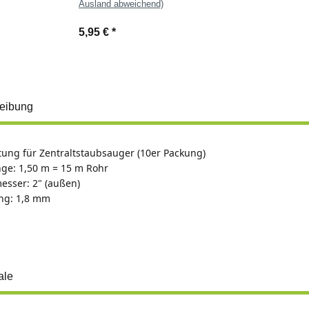
Ausland abweichend)
5,95 €
*
eibung
tung für Zentraltstaubsauger (10er Packung)
ge: 1,50 m = 15 m Rohr
sser: 2" (außen)
g: 1,8 mm
ale