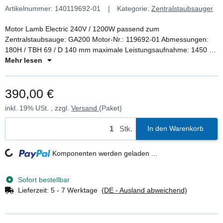
Artikelnummer:
140119692-01
Kategorie:
Zentralstaubsauger
Motor Lamb Electric 240V / 1200W passend zum
Zentralstaubsauge: GA200 Motor-Nr.: 119692-01 Abmessungen:
180H / TBH 69 / D 140 mm maximale Leistungsaufnahme: 1450 W
Anzahl Turbinenstufen: 2 Stk. Gesamthöhe: 180 mm Turbinenhöhe:
Mehr lesen
69 mm Ø: 144 mm Bauart: Tangential
390,00 €
inkl. 19% USt. , zzgl.
Versand
(Paket)
Stk.
In den Warenkorb
Loading...
Komponenten werden geladen ...
Sofort bestellbar
Lieferzeit:
5 - 7 Werktage
(DE - Ausland abweichend)