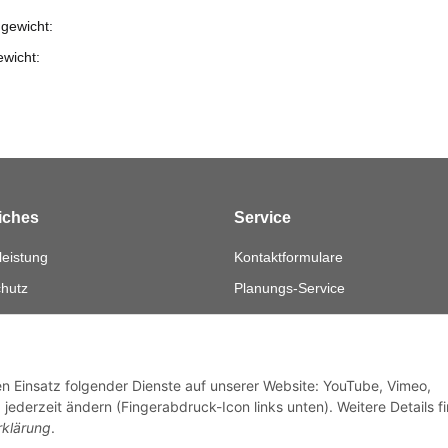
gewicht:
ewicht:
iches
Service
eistung
Kontaktformulare
hutz
Planungs-Service
Montage-Service
sum
Reparatur-Service
fsrecht
Retouren-Service
den Einsatz folgender Dienste auf unserer Website: YouTube, Vimeo,
jederzeit ändern (Fingerabdruck-Icon links unten). Weitere Details f
rklärung
.