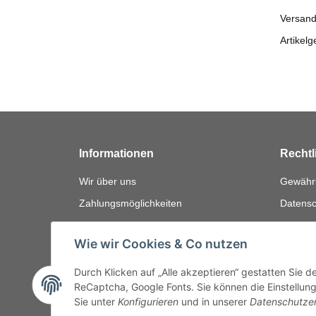
Versand
Artikelg
Informationen
Rechtl
Wir über uns
Gewährl
Zahlungsmöglichkeiten
Datensc
Versandinformationen
AGB
Wie wir Cookies & Co nutzen
Bewerten
Impres
FAQ
Widerru
Durch Klicken auf „Alle akzeptieren“ gestatten Sie 
ReCaptcha, Google Fonts. Sie können die Einstellung 
Sie unter
Konfigurieren
und in unserer
Datenschutze