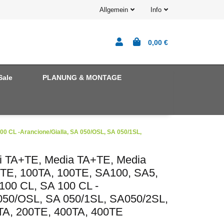
Allgemein
Info
0,00 €
Sale
PLANUNG & MONTAGE
00 CL -Arancione/Gialla, SA 050/OSL, SA 050/1SL,
ini TA+TE, Media TA+TE, Media
0TE, 100TA, 100TE, SA100, SA5,
100 CL, SA 100 CL -
 050/OSL, SA 050/1SL, SA050/2SL,
TA, 200TE, 400TA, 400TE