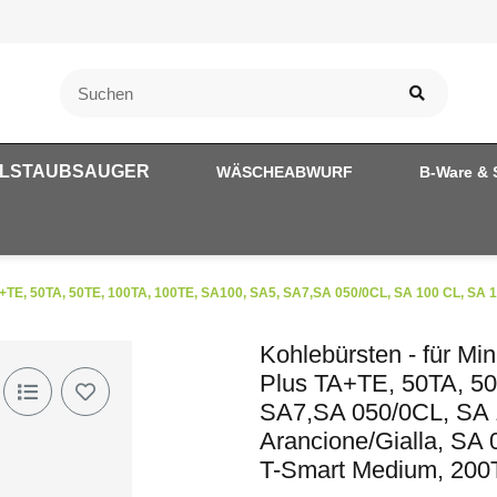
LSTAUBSAUGER
WÄSCHEABWURF
B-Ware & 
A+TE, 50TA, 50TE, 100TA, 100TE, SA100, SA5, SA7,SA 050/0CL, SA 100 CL, SA 1
Kohlebürsten - für M
Plus TA+TE, 50TA, 5
SA7,SA 050/0CL, SA 
Arancione/Gialla, SA
T-Smart Medium, 200