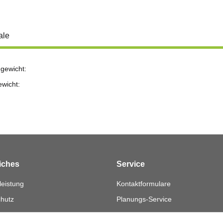
ale
gewicht:
ewicht:
iches
Service
eistung
Kontaktformulare
hutz
Planungs-Service
Montage-Service