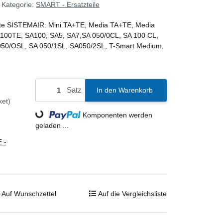
Kategorie:
SMART - Ersatzteile
räte SISTEMAIR: Mini TA+TE, Media TA+TE, Media
 100TE, SA100, SA5, SA7,SA 050/0CL, SA 100 CL,
 050/OSL, SA 050/1SL, SA050/2SL, T-Smart Medium,
Satz
In den Warenkorb
ket)
Loading...
Komponenten werden
geladen ...
 -
Auf Wunschzettel
Auf die Vergleichsliste