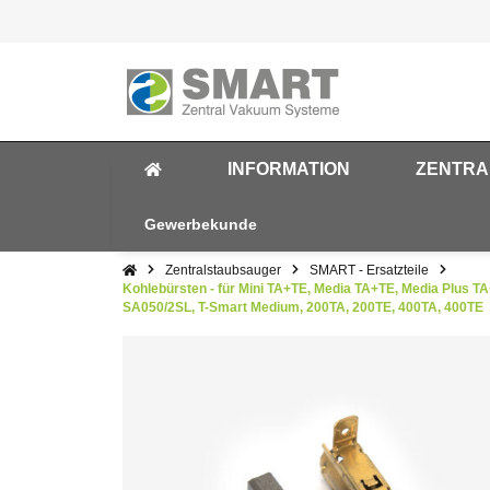
INFORMATION
ZENTRA
Gewerbekunde
Zentralstaubsauger
SMART - Ersatzteile
Kohlebürsten - für Mini TA+TE, Media TA+TE, Media Plus T
SA050/2SL, T-Smart Medium, 200TA, 200TE, 400TA, 400TE