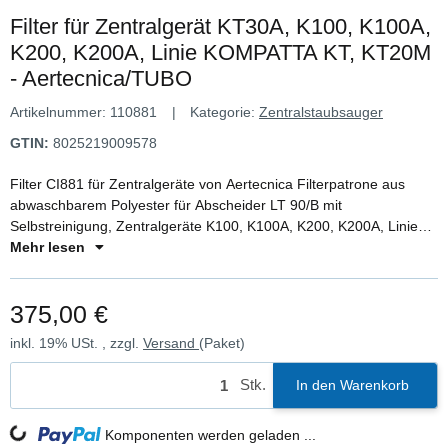
Filter für Zentralgerät KT30A, K100, K100A,
K200, K200A, Linie KOMPATTA KT, KT20M
- Aertecnica/TUBO
Artikelnummer:
110881
Kategorie:
Zentralstaubsauger
GTIN:
8025219009578
Filter CI881 für Zentralgeräte von Aertecnica Filterpatrone aus
abwaschbarem Polyester für Abscheider LT 90/B mit
Selbstreinigung, Zentralgeräte K100, K100A, K200, K200A, Linie
KOMPATTA KT, KT20M
Mehr lesen
375,00 €
inkl. 19% USt. , zzgl.
Versand
(Paket)
Stk.
In den Warenkorb
Komponenten werden geladen ...
Loading...