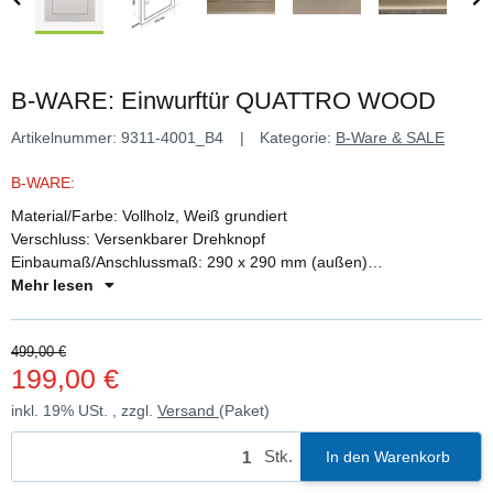
B-WARE: Einwurftür QUATTRO WOOD
Artikelnummer:
9311-4001_B4
Kategorie:
B-Ware & SALE
B-WARE:
Material/Farbe: Vollholz, Weiß grundiert
Verschluss: Versenkbarer Drehknopf
Einbaumaß/Anschlussmaß: 290 x 290 mm (außen)
Blendrahmen/Sichtmaß H/B: 375 x 375 mm
Mehr lesen
Einbautiefe: 70 mm
499,00 €
199,00 €
inkl. 19% USt. , zzgl.
Versand
(Paket)
Stk.
In den Warenkorb
ding...