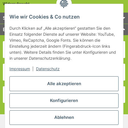
Widerrufsrecht
Wie wir Cookies & Co nutzen
Service
Durch Klicken auf „Alle akzeptieren“ gestatten Sie den
Bezahlung & Versand
Einsatz folgender Dienste auf unserer Website: YouTube,
Vimeo, ReCaptcha, Google Fonts. Sie können die
Einstellung jederzeit ändern (Fingerabdruck-Icon links
unten). Weitere Details finden Sie unter
Konfigurieren
und
in unserer
Datenschutzerklärung
.
Impressum
|
Datenschutz
Alle akzeptieren
Konfigurieren
Ablehnen
* Alle Preise inkl. gesetzlicher USt., zzgl.
Versand