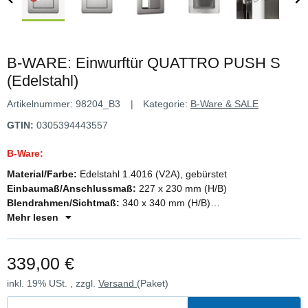
B-WARE: Einwurftür QUATTRO PUSH S
(Edelstahl)
Artikelnummer:
98204_B3
Kategorie:
B-Ware & SALE
GTIN:
0305394443557
B-Ware:
Material/Farbe:
Edelstahl 1.4016 (V2A), gebürstet
Einbaumaß/Anschlussmaß:
227 x 230 mm (H/B)
Blendrahmen/Sichtmaß:
340 x 340 mm (H/B)
Einbautiefe:
Mehr lesen
90 mm
Türanschlag:
wahlweise rechts oder links
Türblatt:
doppelwandig mit umlaufender Gummidichtung
339,00 €
Öffnung:
PUSH-TO-OPEN
inkl. 19% USt. , zzgl.
Versand
(Paket)