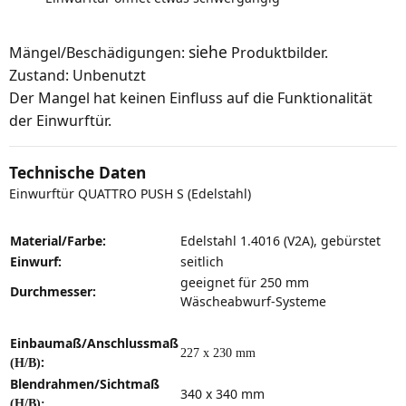
siehe
Mängel/Beschädigungen:
Produktbilder.
Zustand: Unbenutzt
Der Mangel hat keinen Einfluss auf die Funktionalität
der Einwurftür.
Technische Daten
Einwurftür QUATTRO PUSH S (Edelstahl)
Material/Farbe:
Edelstahl 1.4016 (V2A), gebürstet
Einwurf:
seitlich
geeignet für 250 mm
Durchmesser:
Wäscheabwurf-Systeme
Einbaumaß/Anschlussmaß
227 x 230 mm
:
(H/B)
Blendrahmen/Sichtmaß
340 x 340 mm
(H/B):