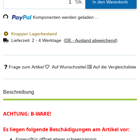
Stk.
In den Warenkorb
ing...
Komponenten werden geladen ...
Knapper Lagerbestand
Lieferzeit:
2 - 4 Werktage
(DE - Ausland abweichend)
Frage zum Artikel
Auf Wunschzettel
Auf die Vergleichsliste
Beschreibung
ACHTUNG: B-WARE!
Es liegen folgende Beschädigungen am Artikel vor:
Einwurftür öffnet etwas schwergängig